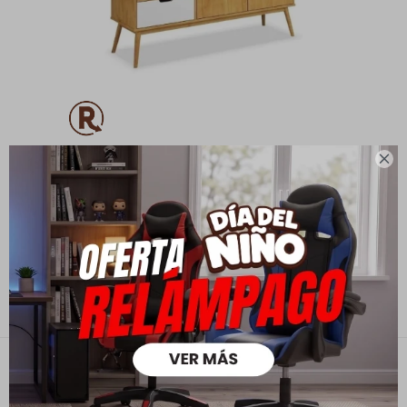

Aparador Cusco 2 Puertas 3 Cajones
13.390
$
9.373
$
10.712
$
Contacto
Empresa