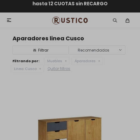
ENVÍO GRATIS dentro de MONTEVIDEO en compras
hasta 12 CUOTAS sin RECARGO
GARANTÍA DE DEVOLUCIÓN
ENVÍOS A TODO EL PAÍS
superiores a $30.000

Aparadores linea Cusco
Recomendados
Filtrando por:
Muebles
Aparadores
Quitar filtros
Linea:
Cusco