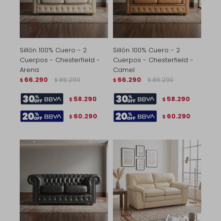
Sillón 100% Cuero - 2
Sillón 100% Cuero - 2
Cuerpos - Chesterfield -
Cuerpos - Chesterfield -
Arena
Camel
66.290
86.290
66.290
86.290
$
$
$
$
58.290
58.290
$
$
60.290
60.290
$
$