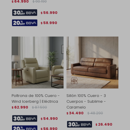
64.990
90.190
$
$
56.990
$
58.990
$
Poltrona de 100% Cuero -
Sillón 100% Cuero - 3
Wind Icerberg | Eléctrica
Cuerpos - Sublime -
62.990
87.590
Caramelo
$
$
34.490
48.290
$
$
54.990
$
26.490
$
56.990
$