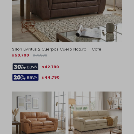
Sillon Livintus 2 Cuerpos Cuero Natural - Cafe
50.790
71.090
$
$
42.790
$
44.790
$