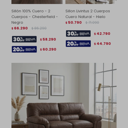
Sillón 100% Cuero - 2
Sillon Livintus 2 Cuerpos
Cuerpos - Chesterfield -
Cuero Natural - Hielo
Negro
50.790
71.090
$
$
66.290
86.290
$
$
42.790
$
58.290
$
44.790
$
60.290
$