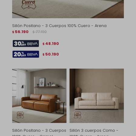
Sillón Positano - 3 Cuerpos 100% Cuero - Arena
56.190
77.190
$
$
48.190
$
50.190
$
Sillón Positano - 3 Cuerpos
Sillón 3 cuerpos Como -