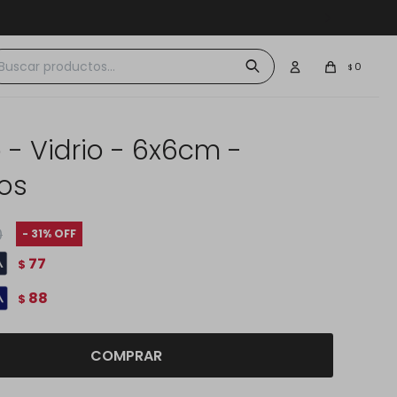
 $30.000
0
$
 - Vidrio - 6x6cm -
os
0
31
77
$
88
$
COMPRAR