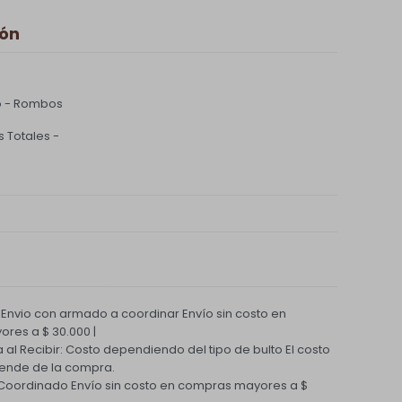
ión
0
io - Rombos
 Totales -
 Envio con armado a coordinar
Envío sin costo en
res a $ 30.000 |
a al Recibir: Costo dependiendo del tipo de bulto
El costo
ende de la compra.
 Coordinado
Envío sin costo en compras mayores a $