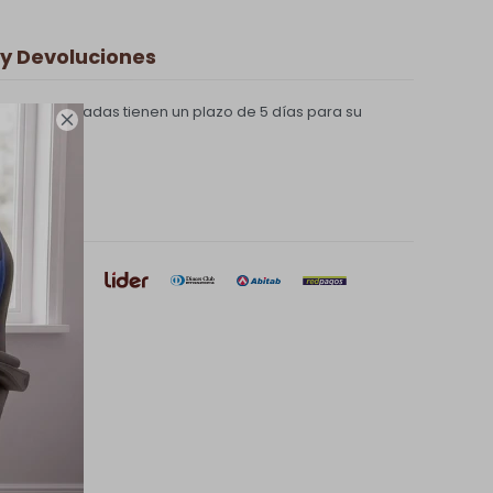
y Devoluciones
pras realizadas tienen un plazo de 5 días para su

e pago
sar