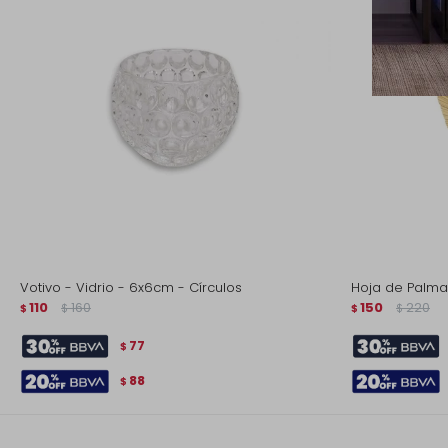
Votivo - Vidrio - 6x6cm - Círculos
Hoja de Palma
110
160
150
220
$
$
$
$
77
$
88
$