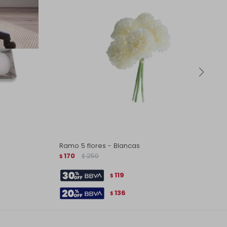
o
Ramo 5 flores - Blancas
170
250
$
$
119
$
136
$