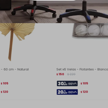
 - 60 cm - Natural
Set x6 Velas - Flotantes - Blanc
150
220
$
$
105
105
$
$
120
120
$
$