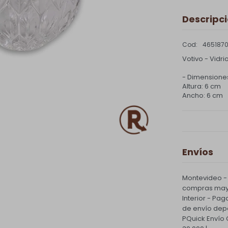
Descripc
465187
Votivo - Vidr
- Dimensiones
Altura: 6 cm
Ancho: 6 cm
Envíos
Montevideo -
compras mayo
Interior - Pag
de envío dep
PQuick Envío