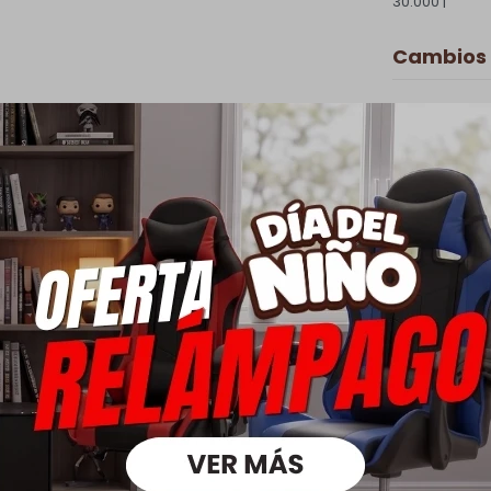
30.000 |
Cambios 
Todas las com
cambio.
Ver mas
Medios d
oductos que te pueden intere