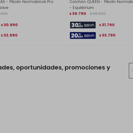
AS - Pikolin Normablock Pro
Colchón QUEEN - Pikolin Normab
Wave
- Equilibrium
.690
39.790
55.690
$
$
30.990
31.790
$
$
32.990
33.790
$
$
ades, oportunidades, promociones y