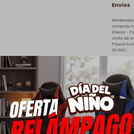
Envíos
Montevideo
compras ma
Interior - 
costo de e
PQuick Env
30.000 |
Cambios
Todas las 
cambio.
Ver mas
Medios