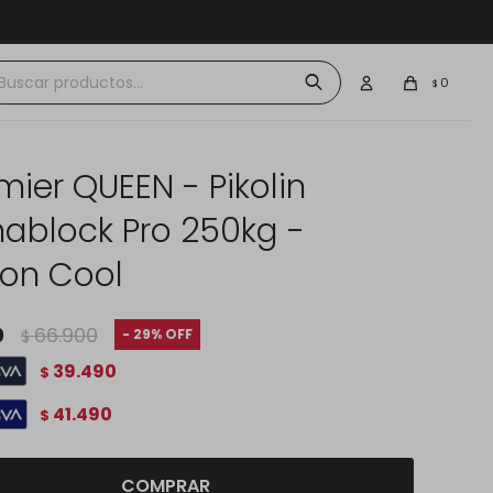
 $30.000
0
$
ier QUEEN - Pikolin
ablock Pro 250kg -
on Cool
0
66.900
29
$
39.490
$
41.490
$
COMPRAR