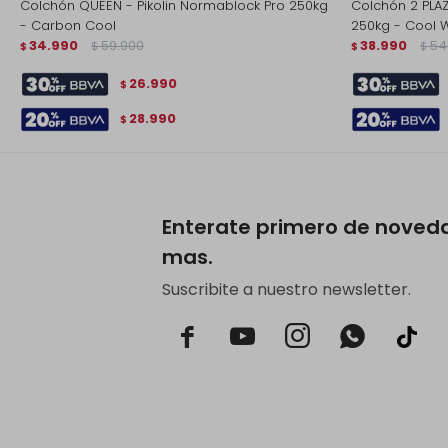
Colchón QUEEN - Pikolin Normablock Pro 250kg
Colchón 2 PLAZ
- Carbon Cool
250kg - Cool 
34.990
59.900
38.990
54
$
$
$
$
26.990
$
28.990
$
Enterate primero de noved
mas.
Suscribite a nuestro newsletter.


