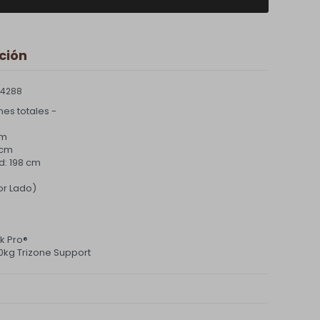
ción
 4288
es totales -
cm
 cm
d: 198 cm
or Lado)
k Pro®
0kg Trizone Support