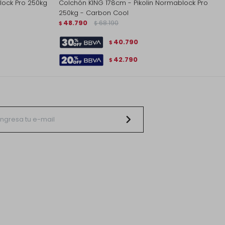
lock Pro 250kg
Colchón KING 178cm - Pikolin Normablock Pro
250kg - Carbon Cool
48.790
68.190
$
$
40.790
$
42.790
$