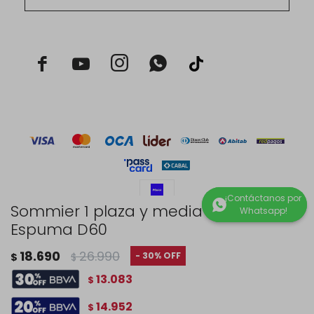



Sommier 1 plaza y media - Rustico -
Espuma D60
© Copyright 2026 / Rustico Hogar
18.690
26.990
30
$
$
13.083
$
14.952
$