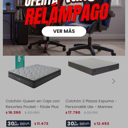
Productos que te pueden interesar
Colchón Queen en Caja con
Colchón 2 Plazas Espuma -
C
Resortes Pocket - Flöde Plus
Personalité Lite - Mannes
R
16.390
22.950
17.790
22.190
G
$
$
$
$
$
11.473
12.453
$
$