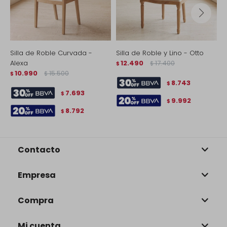
Silla de Roble Curvada -
Silla de Roble y Lino - Otto
S
Alexa
12.490
17.400
$
$
$
10.990
15.500
$
$
8.743
$
7.693
$
9.992
$
8.792
$
Contacto
Empresa
Compra
Mi cuenta