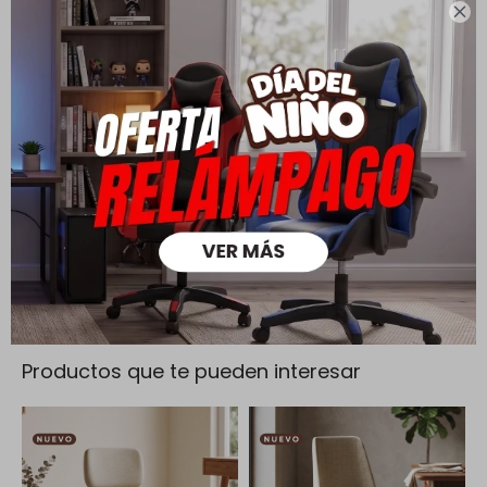
mayores a $ 30.000 |

Cambios y Devoluciones
Todas las compras realizadas tienen un plazo de 5 días para
su cambio.
Ver mas
Medios de pago
Productos que te pueden interesar