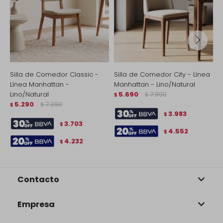
Silla de Comedor Classic -
Silla de Comedor City - Línea
S
Línea Manhattan -
Manhattan - Lino/Natural
M
Lino/Natural
5.690
7.990
$
$
$
5.290
7.390
$
$
3.983
$
3.703
$
4.552
$
4.232
$
Contacto
Empresa