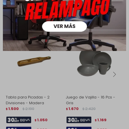
Productos que te pueden interesar
Tabla para Picadas - 2
Juego de Vajilla - 16 Pcs -
E
Divisiones - Madera
Gris
M
1.500
2.190
1.670
2.420
$
$
$
$
$
1.050
1.169
$
$