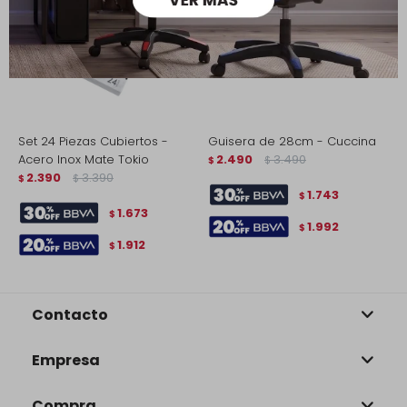
Set 24 Piezas Cubiertos -
Guisera de 28cm - Cuccina
S
Acero Inox Mate Tokio
2.490
3.490
5
$
$
2.390
3.390
$
$
$
1.743
$
1.673
$
1.992
$
1.912
$
Contacto
Empresa
Compra