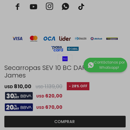



Secarropas SEV 10 BC DARK INOX -
James
© Copyright 2026 / Rustico Hogar
810,00
1.139,00
28
USD
USD
620,00
USD
670,00
USD
Fenicio
COMPRAR