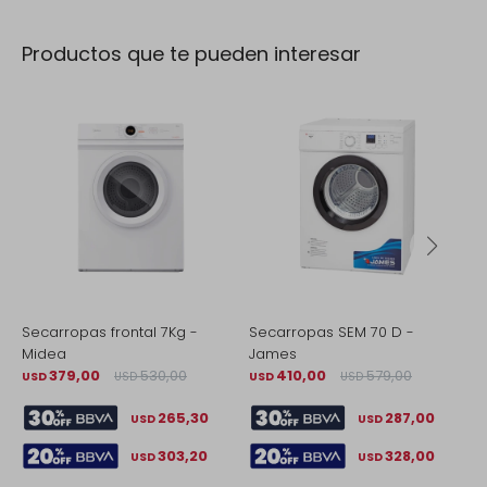
Productos que te pueden interesar
Secarropas frontal 7Kg -
Secarropas SEM 70 D -
S
Midea
James
-
379,00
530,00
410,00
579,00
USD
USD
USD
USD
U
265,30
287,00
USD
USD
303,20
328,00
USD
USD