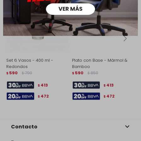
Set 6 Vasos - 400 ml -
Plato con Base - Mármol &
W
Redondos
Bamboo
a
590
790
590
850
$
$
$
$
$
413
413
$
$
472
472
$
$
Contacto