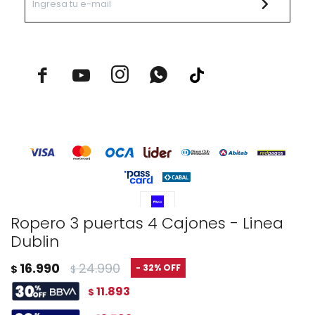



Ropero 3 puertas 4 Cajones - Linea
Dublin
© Copyright 2026 / Rustico Hogar
16.990
24.990
32
$
$
11.893
$