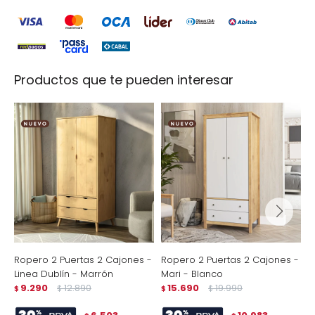
Productos que te pueden interesar
Ropero 2 Puertas 2 Cajones -
Ropero 2 Puertas 2 Cajones -
R
Linea Dublín - Marrón
Mari - Blanco
M
9.290
12.890
15.690
19.990
C
$
$
$
$
$