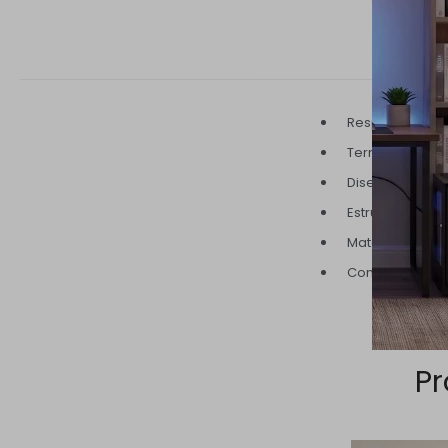
Respaldo con d
Terminación pro
Diseño que bri
Estructura fabr
Material que ga
Combinación de
Pr