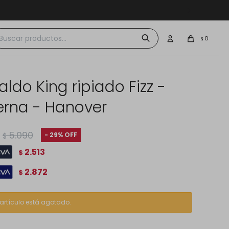
 $30.000
0
$
ldo King ripiado Fizz -
rna - Hanover
5.090
29
$
2.513
$
2.872
$
 artículo está agotado.