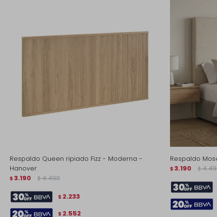
Respaldo Queen ripiado Fizz - Moderna -
Respaldo Mosc
Hanover
3.190
4.49
$
$
3.190
4.490
$
$
2.233
$
2.552
$