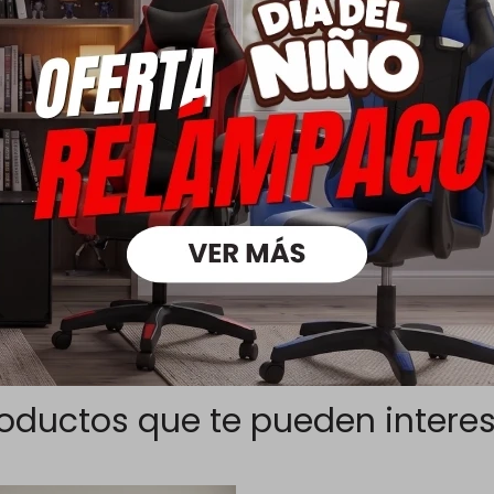
Descripción
iseño ripiado en MDF, que aporta un estilo moderno y decorativo.
lija que suma textura y personalidad al mueble.
nda buen soporte para la espalda.
icada en MDF firme y resistente.
rantiza estabilidad y durabilidad en el uso diario.
 diseño, solidez y funcionalidad.
oductos que te pueden intere