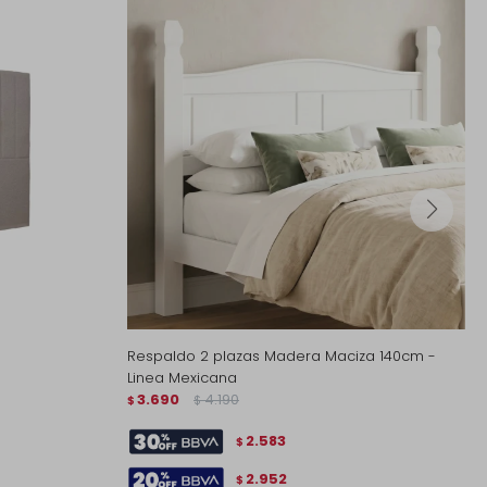
Respaldo 2 plazas Madera Maciza 140cm -
Linea Mexicana
3.690
4.190
$
$
2.583
$
2.952
$