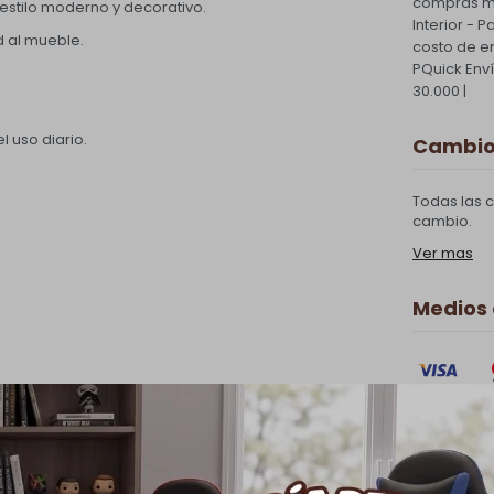
compras ma
estilo moderno y decorativo.
Interior - 
d al mueble.
costo de e
PQuick Env
30.000 |
l uso diario.
Cambios
Todas las 
cambio.
Ver mas
Medios