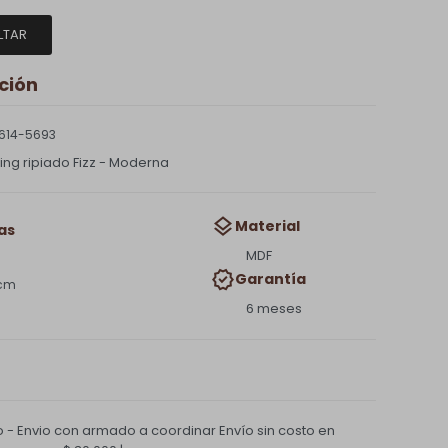
LTAR
ción
614-5693
ing ripiado Fizz - Moderna
Material
as
MDF
Garantía
 cm
6 meses
 - Envio con armado a coordinar
Envío sin costo en