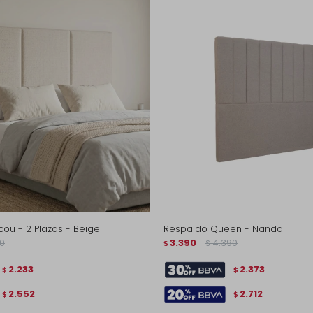
ou - 2 Plazas - Beige
Respaldo Queen - Nanda
0
3.390
4.390
$
$
2.233
2.373
$
$
2.552
2.712
$
$