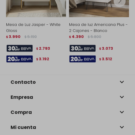
Mesa de Luz Jasper - White
Mesa de luz Americana Plus -
M
Gloss
2 Cajones - Blanco
$
3.990
5.190
4.390
5.800
$
$
$
$
2.793
3.073
$
$
3.192
3.512
$
$
Contacto
Empresa
Compra
Mi cuenta