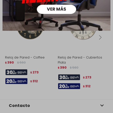
Reloj de Pared - Coffee
Reloj de Pared - Cubiertos
R
390
560
Plata
$
$
$
390
560
$
$
273
$
273
$
312
$
312
$
Contacto