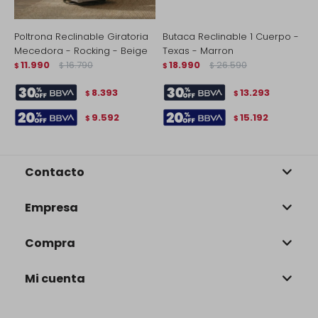
Poltrona Reclinable Giratoria
Butaca Reclinable 1 Cuerpo -
S
Mecedora - Rocking - Beige
Texas - Marron
C
11.990
16.790
18.990
26.590
$
$
$
$
$
8.393
13.293
$
$
9.592
15.192
$
$
Contacto
Empresa
Compra
Mi cuenta