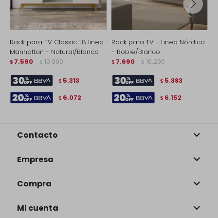
Rack para TV Classic 1.8 linea
Rack para TV - Linea Nórdica
R
Manhattan - Natural/Blanco
- Roble/Blanco
N
7.590
10.990
7.690
10.290
$
$
$
$
$
5.313
5.383
$
$
6.072
6.152
$
$
Contacto
Empresa
Compra
Mi cuenta