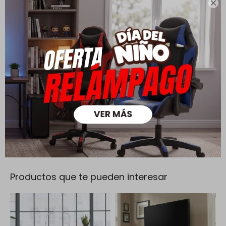

Cambios y Devoluciones
Todas las compras realizadas tienen un plazo de 5 días para
su cambio.
Ver mas
Medios de pago
Productos que te pueden interesar