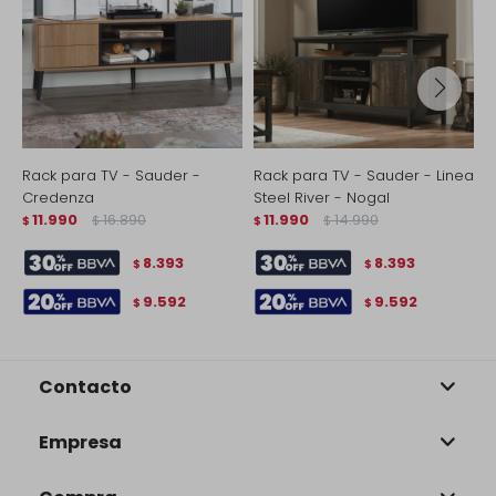
Rack para TV - Sauder -
Rack para TV - Sauder - Linea
R
Credenza
Steel River - Nogal
L
11.990
16.890
11.990
14.990
$
$
$
$
$
8.393
8.393
$
$
9.592
9.592
$
$
Contacto
Empresa