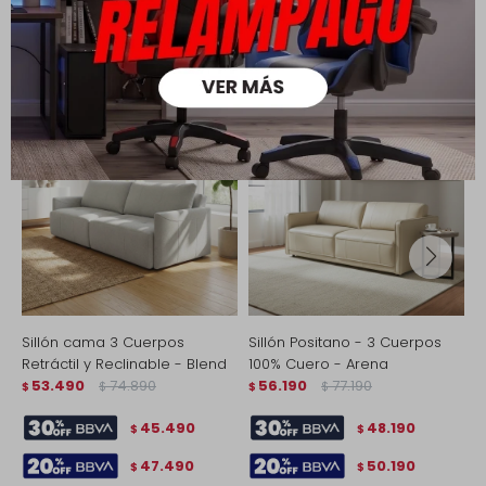
Productos que te pueden interesar
Sillón cama 3 Cuerpos
Sillón Positano - 3 Cuerpos
S
Retráctil y Reclinable - Blend
100% Cuero - Arena
$
53.490
74.890
56.190
77.190
$
$
$
$
45.490
48.190
$
$
47.490
50.190
$
$