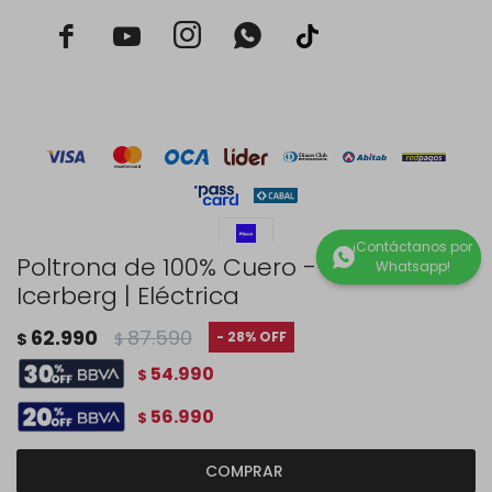



Poltrona de 100% Cuero - Wind
Icerberg | Eléctrica
© Copyright 2026 / Rustico Hogar
62.990
87.590
28
$
$
54.990
$
56.990
$
Fenicio
COMPRAR