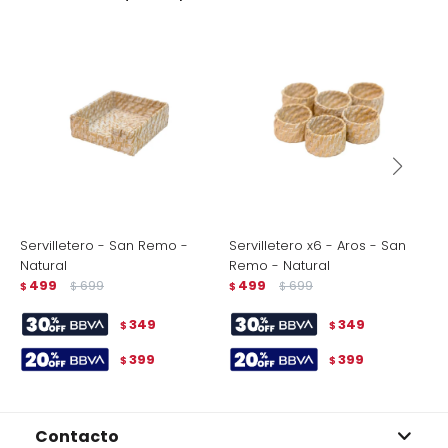
Servilletero - San Remo -
Servilletero x6 - Aros - San
V
Natural
Remo - Natural
$
499
699
499
699
$
$
$
$
349
349
$
$
399
399
$
$
Contacto