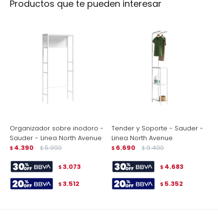
Productos que te pueden interesar
Organizador sobre inodoro -
Tender y Soporte - Sauder -
Sauder - Linea North Avenue
Linea North Avenue
4.390
5.990
6.690
9.490
$
$
$
$
3.073
4.683
$
$
3.512
5.352
$
$