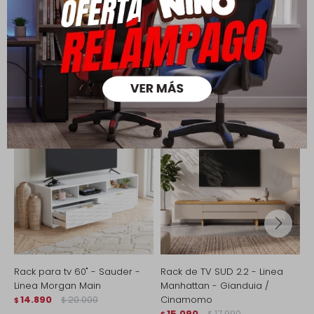
Productos que te pueden interesar
Rack para tv 60" - Sauder -
Rack de TV SUD 2.2 - Linea
M
Linea Morgan Main
Manhattan - Gianduia /
R
14.890
20.000
Cinamomo
$
$
$
15.090
17.990