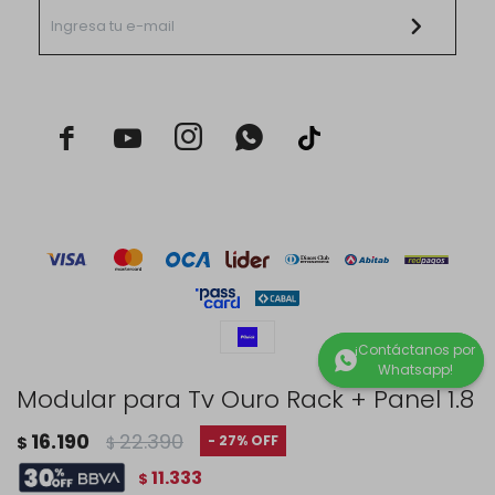



Modular para Tv Ouro Rack + Panel 1.8
© Copyright 2026 / Rustico Hogar
16.190
22.390
27
$
$
11.333
$