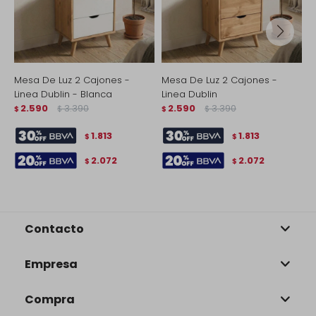
Mesa De Luz 2 Cajones -
Mesa De Luz 2 Cajones -
M
Linea Dublin - Blanca
Linea Dublin
-
2.590
3.390
2.590
3.390
B
$
$
$
$
$
1.813
1.813
$
$
2.072
2.072
$
$
Contacto
Empresa
Compra