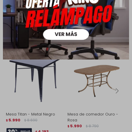
Productos que te pueden interesar
Mesa Titan - Metal Negro
Mesa de comedor Ouro -
M
5.990
8.690
Rosa
c
$
$
5.990
8.790
$
$
$
4.193
$