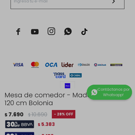



Mesa de comedor - Madera maciza
120 cm Bolonia
© Copyright 2026 / Rustico Hogar
7.690
10.690
28
$
$
5.383
$