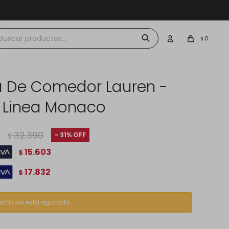
 $30.000
0
$
 De Comedor Lauren -
- Linea Monaco
32.390
31
$
15.603
$
17.832
$
 artículo está agotado.