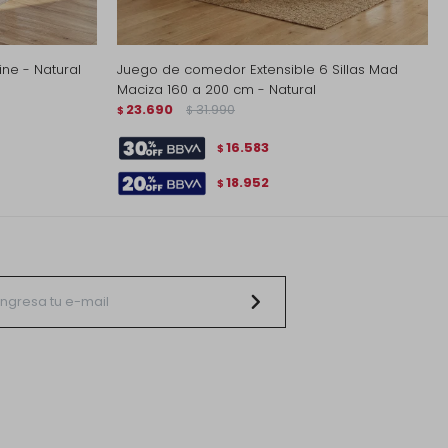
ne - Natural
Juego de comedor Extensible 6 Sillas Mad
Maciza 160 a 200 cm - Natural
23.690
31.990
$
$
16.583
$
18.952
$