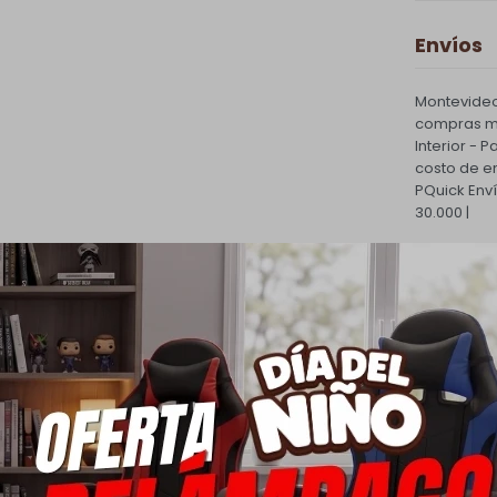
Envíos
Montevideo
compras ma
Interior - 
costo de e
PQuick Env
30.000 |
Cambios
Todas las 
cambio.
Ver mas
Medios