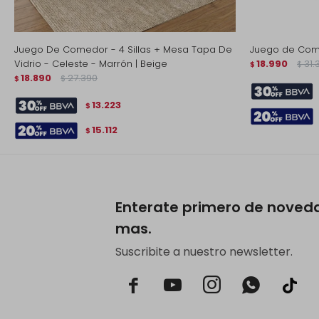
Juego De Comedor - 4 Sillas + Mesa Tapa De
Juego de Com
Vidrio - Celeste - Marrón | Beige
18.990
31.
$
$
18.890
27.390
$
$
13.223
$
15.112
$
Enterate primero de noved
mas.
Suscribite a nuestro newsletter.


