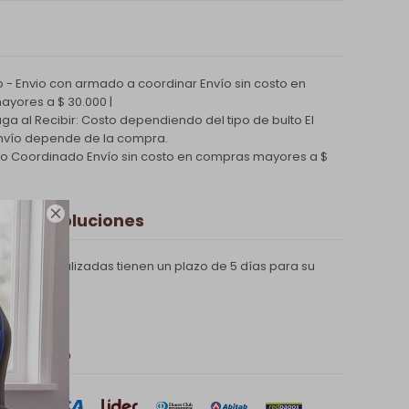
 - Envio con armado a coordinar
Envío sin costo en
yores a $ 30.000 |
Paga al Recibir: Costo dependiendo del tipo de bulto
El
nvío depende de la compra.
ío Coordinado
Envío sin costo en compras mayores a $

 y Devoluciones
compras realizadas tienen un plazo de 5 días para su
 de pago