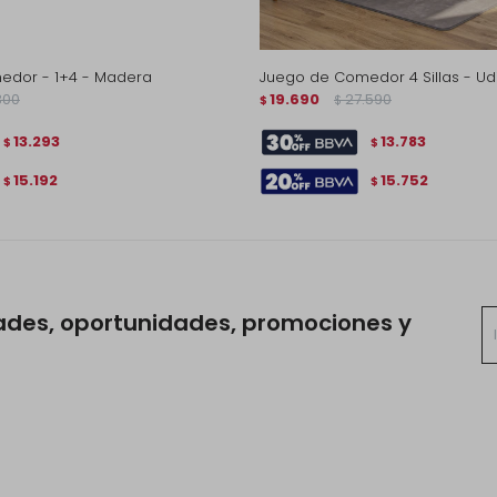
edor - 1+4 - Madera
Juego de Comedor 4 Sillas - Udi
300
19.690
27.590
$
$
13.293
13.783
$
$
15.192
15.752
$
$
ades, oportunidades, promociones y