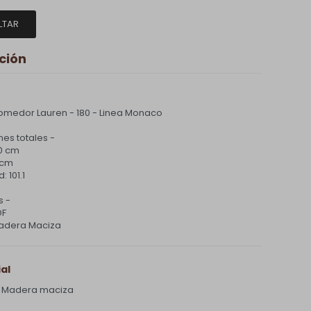
LTAR
ción
medor Lauren - 180 - Linea Monaco
es totales -
30 cm
 cm
 101.1
s -
DF
adera Maciza
al
 Madera maciza