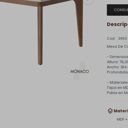
CONSU
Descrip
3650
Mesa De Co
- Dimension
Altura: 76,
Ancho: 184
Profundidad:
- Materiale
Tapa en M
Patas en M
Materi
MDF +