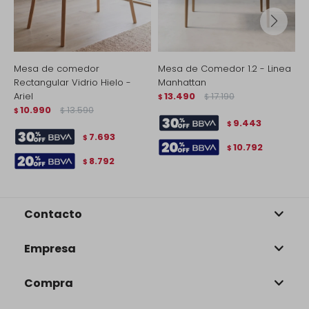
Mesa de comedor
Mesa de Comedor 1.2 - Linea
M
Rectangular Vidrio Hielo -
Manhattan
R
Ariel
13.490
17.190
V
$
$
10.990
13.590
$
$
$
9.443
$
7.693
$
10.792
$
8.792
$
Contacto
Empresa
Compra