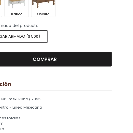
Blanco
Oscura
armado del producto:
GAR ARMADO (
$
500
)
COMPRAR
ción
096-mex070no / 2895
ntro - Linea Mexicana
es totales -
cm
cm