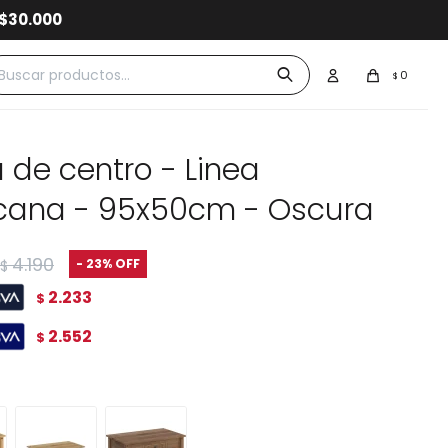
 $30.000
0
$
 de centro - Linea
cana - 95x50cm - Oscura
4.190
23
$
2.233
$
2.552
$