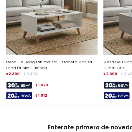
Mesa De Living Minimalista - Madera Maciza -
Mesa De Living
Linea Dublin - Blanca
Dublin Gris
2.390
3.490
2.390
3.4
$
$
$
$
1.673
$
1.912
$
Enterate primero de noved