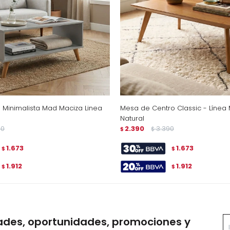
 Minimalista Mad Maciza Linea
Mesa de Centro Classic - Línea
Natural
90
2.390
3.390
$
$
1.673
1.673
$
$
1.912
1.912
$
$
ades, oportunidades, promociones y