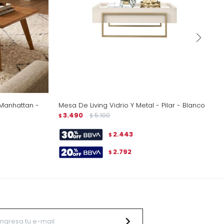
 Manhattan -
Mesa De Living Vidrio Y Metal - Pilar - Blanco
3.490
5.100
$
$
2.443
$
2.792
$