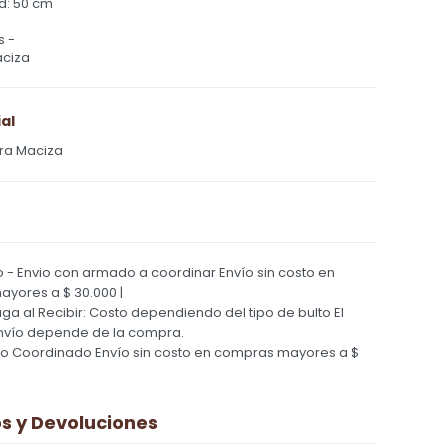
d: 50 cm
s -
ciza
al
ra Maciza
 - Envio con armado a coordinar
Envío sin costo en
yores a $ 30.000 |
Paga al Recibir: Costo dependiendo del tipo de bulto
El
nvío depende de la compra.
ío Coordinado
Envío sin costo en compras mayores a $
 y Devoluciones