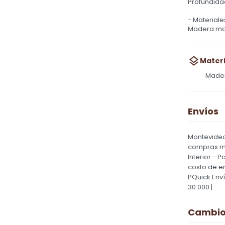
Profundida
- Materiale
Madera ma
Materi
Made
Envíos
Montevideo
compras ma
Interior - 
costo de e
PQuick Env
30.000 |
Cambios