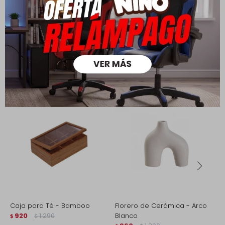
Productos que te pueden interesar
Caja para Té - Bamboo
Florero de Cerámica - Arco
C
920
1.290
Blanco
S
$
$