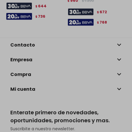
960
1.390
$
$
$
644
$
672
$
736
$
768
$
Contacto
Empresa
Compra
Mi cuenta
Enterate primero de novedades,
oportunidades, promociones y mas.
Suscribite a nuestro newsletter.