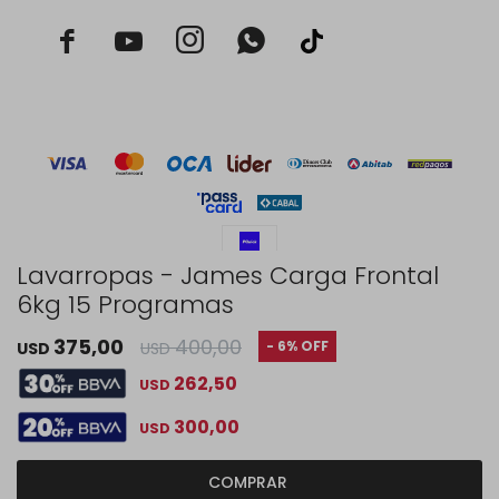



Lavarropas - James Carga Frontal
6kg 15 Programas
© Copyright 2026 / Rustico Hogar
375,00
400,00
6
USD
USD
262,50
USD
300,00
USD
Fenicio
COMPRAR