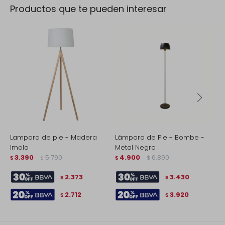
Productos que te pueden interesar
Lampara de pie - Madera
Lámpara de Pie - Bombe -
L
Imola
Metal Negro
E
3.390
5.790
4.900
6.890
$
$
$
$
$
2.373
3.430
$
$
2.712
3.920
$
$