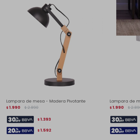
Lampara de mesa - Madera Pivotante
Lampara de m
1.990
2.890
1.990
2.89
$
$
$
$
1.393
$
1.592
$