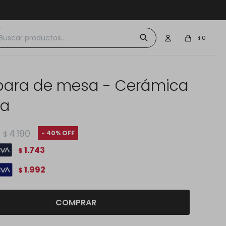
 $30.000
0
$
ara de mesa - Cerámica
da
4.190
40
$
1.743
$
1.992
$
COMPRAR