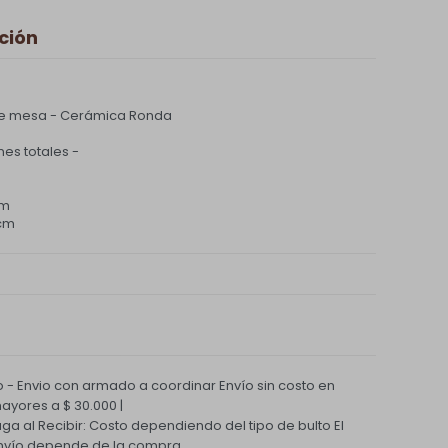
ción
e mesa - Cerámica Ronda
es totales -
cm
 cm
 - Envio con armado a coordinar
Envío sin costo en
yores a $ 30.000 |
Paga al Recibir: Costo dependiendo del tipo de bulto
El
nvío depende de la compra.