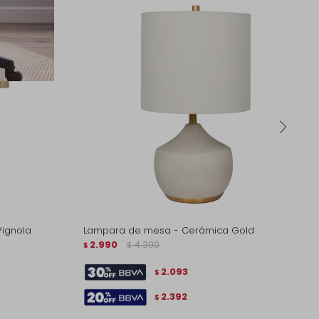
ignola
Lampara de mesa - Cerámica Gold
2.990
4.390
$
$
2.093
$
2.392
$