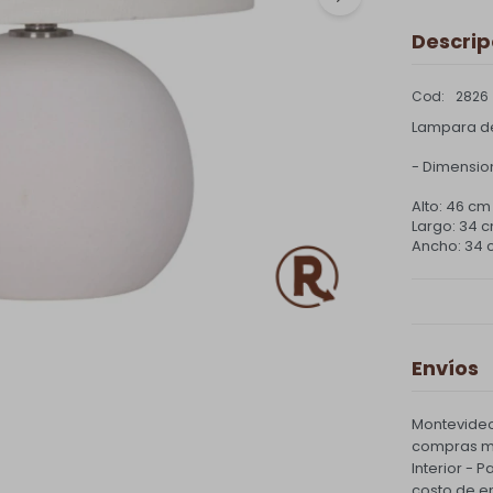
Descrip
2826
Lampara d
- Dimension
Alto: 46 cm
Largo: 34 
Ancho: 34
Envíos
Montevideo
compras ma
Interior - 
costo de e