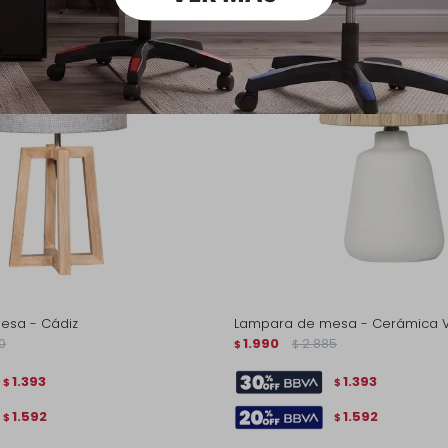
esa - Cádiz
Lampara de mesa - Cerámica V
0
1.990
2.885
$
$
1.393
1.393
$
$
1.592
1.592
$
$