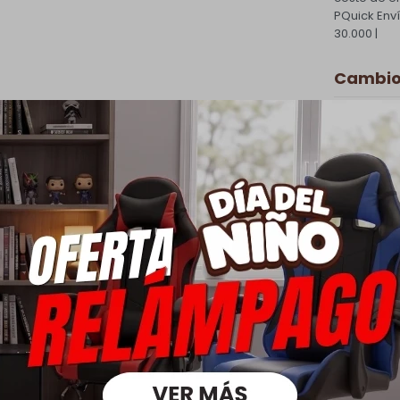
PQuick Env
30.000 |
Cambios
Todas las 
cambio.
Ver mas
Medios
oductos que te pueden intere