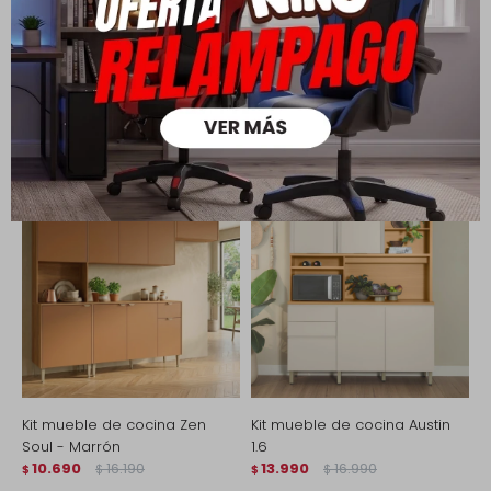
Productos que te pueden interesar
Kit mueble de cocina Zen
Kit mueble de cocina Austin
Soul - Marrón
1.6
10.690
16.190
13.990
16.990
$
$
$
$