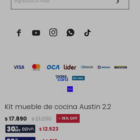



Kit mueble de cocina Austin 2.2
© Copyright 2026 / Rustico Hogar
17.890
21.290
15
$
$
12.523
$