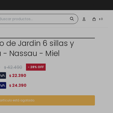
 $30.000
0
$
 de Jardin 6 sillas y
 - Nassau - Miel
0
42.490
28
$
22.390
$
24.390
$
 artículo está agotado.