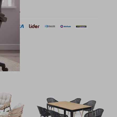
 de pago
sar