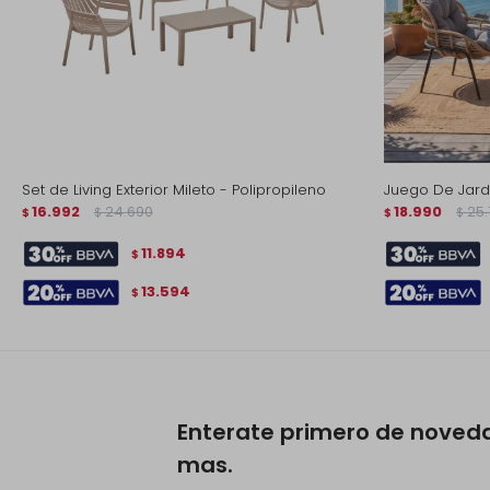
Set de Living Exterior Mileto - Polipropileno
Juego De Jardi
16.992
24.690
18.990
25.
$
$
$
$
11.894
$
13.594
$
Enterate primero de noved
mas.