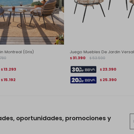
n Montreal (Gris)
Juego Muebles De Jardin Versal
780
31.390
53.590
$
$
13.293
23.390
$
$
15.192
25.390
$
$
ades, oportunidades, promociones y