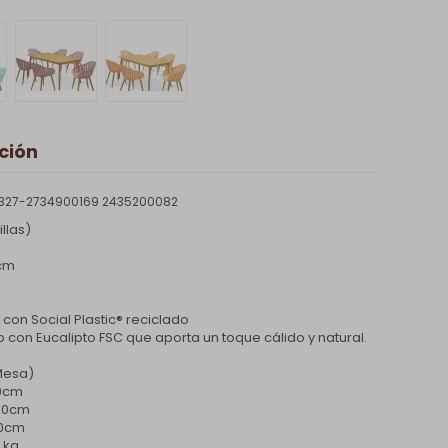
ción
327-2734900169 2435200082
llas)
 cm
con Social Plastic® reciclado
con Eucalipto FSC que aporta un toque cálido y natural.
Mesa)
00cm
,00cm
00cm
 kg