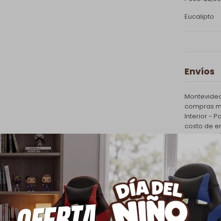
Eucalipto
Envíos
Montevideo
compras ma
Interior - 
costo de e
PQuick Env
30.000 |
Cambios
Todas las 
cambio.
Ver mas