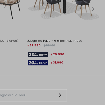
les (Blanco)
Juego de Patio - 6 sillas mas mesa
37.990
53.100
$
$
29.990
$
31.990
$