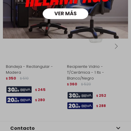
Bandeja - Rectangular -
Recipiente Vidrio -
R
Madera
T/Cerámica - 1 lts -
T
350
510
Blanco/Negro
$
$
$
360
520
$
$
245
$
252
$
280
$
288
$
Contacto