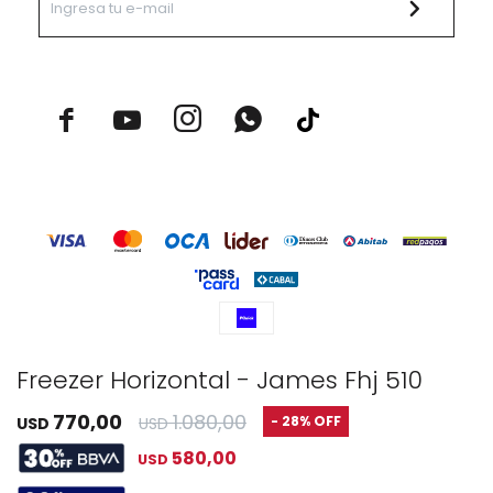



Freezer Horizontal - James Fhj 510
© Copyright 2026 / Rustico Hogar
770,00
1.080,00
28
USD
USD
580,00
USD