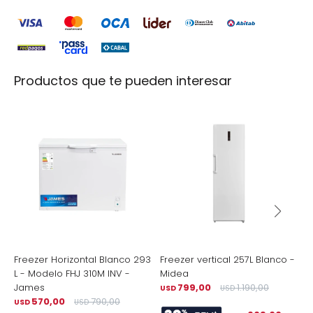
Productos que te pueden interesar
Freezer Horizontal Blanco 293
Freezer vertical 257L Blanco -
F
L - Modelo FHJ 310M INV -
Midea
3
James
799,00
1.190,00
USD
USD
U
570,00
790,00
USD
USD