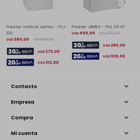
Freezer Vertical James - FVJ-
Freezer JAMES - FHJ 210 KT
F
100
400,00
450,00
2
USD
USD
390,00
550,00
USD
USD
U
280,00
USD
273,00
USD
320,00
USD
312,00
USD
Contacto
Empresa
Compra
Mi cuenta