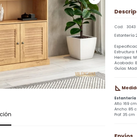
Descrip
3043
Estantería 
Especificac
Estructura:
Herrajes: M
Acabado: 
Guías: Mad
Medid
Estantería
169 cm
85 
ción
35 cm
Envíos