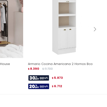
 House
Armario Cocina Americana 2 Hornos Bco
8.390
11.700
$
$
5.873
$
6.712
$