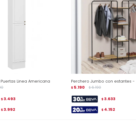
 Puertas Linea Americana
Perchero Jumbo con estantes -
90
5.190
6.190
$
$
3.493
3.633
$
$
3.992
4.152
$
$