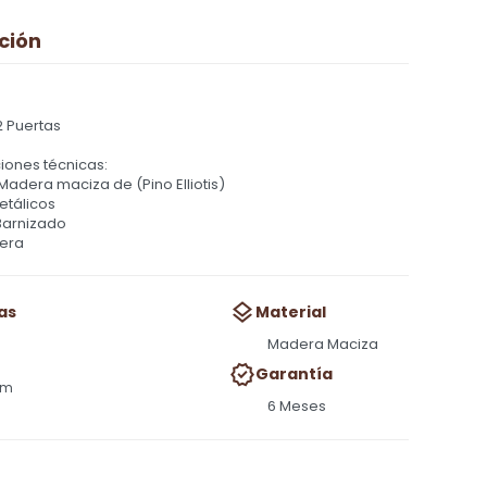
ción
2 Puertas
iones técnicas:
 Madera maciza de (Pino Elliotis)
etálicos
Barnizado
era
as
Material
Madera Maciza
Garantía
cm
6 Meses