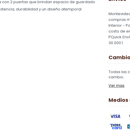
nta con 2 puertas que brindan espacio de guardado
stencia, durabilidad y un diseño atemporal
Montevideo
compras ma
Interior - 
costo de e
PQuick Env
30.000 |
Cambios
Todas las 
cambio.
Ver mas
Medios