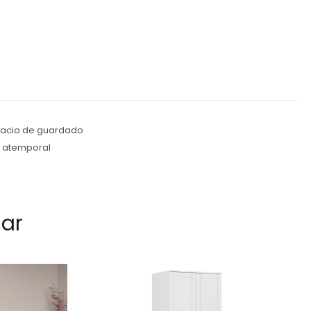
spacio de guardado
o atemporal
sar