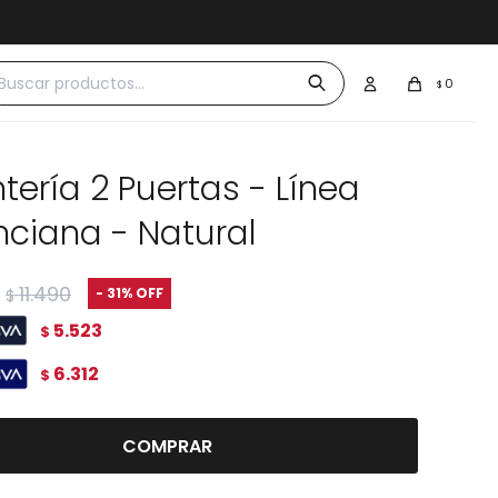
 $30.000
0
$
tería 2 Puertas - Línea
nciana - Natural
11.490
31
$
5.523
$
6.312
$
COMPRAR