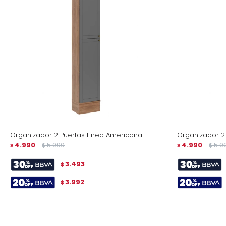
Organizador 2 Puertas Linea Americana
Organizador 2
4.990
5.990
4.990
5.9
$
$
$
$
3.493
$
3.992
$