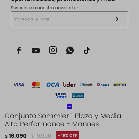
Suscribite a nuestro newsletter.



Conjunto Sommier 1 Plaza y Media
Alta Performance - Mannes
© Copyright 2026 / Rustico Hogar
16.090
19.990
19
$
$