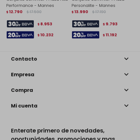
Performance - Mannes
Personalite - Mannes
P
12.790
17.590
13.990
17.190
$
$
$
$
$
8.953
9.793
$
$
10.232
11.192
$
$
Contacto
Empresa
Compra
Mi cuenta
Enterate primero de novedades,
oportunidades, promociones y mas.