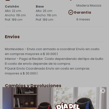
Madera Maciza
Colchón
Base
22 cm
25 cm
Garantía
118 cm
118 cm
6 meses
189 cm
189 cm
Envíos
Montevideo - Envio con armado a coordinar
Envío sin costo
en compras mayores a $ 30.000 |
Interior - Paga al Recibir: Costo dependiendo del tipo de bulto
El costo de envío depende de la compra.
PQuick Envío Coordinado
Envío sin costo en compras
mayores a $ 30.000 |
Cambios y Devoluciones

Todas las compras realizadas tienen un plazo de 5 días para
su cambio.