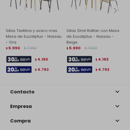
Sillas Textilina y acero mas
Sillas Símil Rattan con Mesa
M
Mesa de Eucaliptus - Nassau
de Eucaliptus - Nassau -
U
- Gris
Beige
$
5.990
7.990
5.990
7.990
$
$
$
$
4.193
4.193
$
$
4.792
4.792
$
$
Contacto
Empresa
Compra