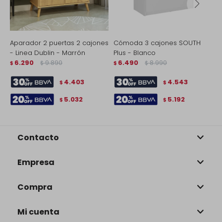
Aparador 2 puertas 2 cajones
Cómoda 3 cajones SOUTH
C
- Linea Dublin - Marrón
Plus - Blanco
L
6.290
9.890
6.490
8.990
$
$
$
$
$
4.403
4.543
$
$
5.032
5.192
$
$
Contacto
Empresa
Compra
Mi cuenta