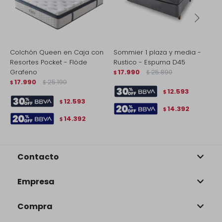
Colchón Queen en Caja con
Sommier 1 plaza y media -
C
Resortes Pocket - Flöde
Rustico - Espuma D45
P
Grafeno
17.990
25.890
M
$
$
17.990
25.190
$
$
$
12.593
$
12.593
$
14.392
$
14.392
$
Contacto
Empresa
Compra