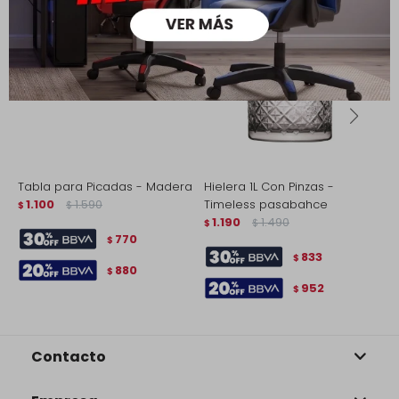
Tabla para Picadas - Madera
Hielera 1L Con Pinzas -
P
1.100
1.590
Timeless pasabahce
c
$
$
1.190
1.490
$
$
$
770
$
833
$
880
$
952
$
Contacto