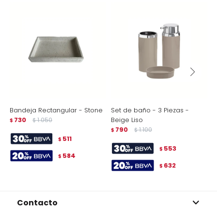
Bandeja Rectangular - Stone
Set de baño - 3 Piezas -
C
730
1.050
Beige Liso
C
$
$
790
1.100
$
$
$
511
$
553
$
584
$
632
$
Contacto