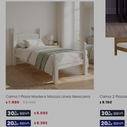
Cama 1 Plaza Madera Maciza Linea Mexicana
Cama 2 Plaza
7.990
8.990
8.190
$
$
$
5.593
$
6.392
$