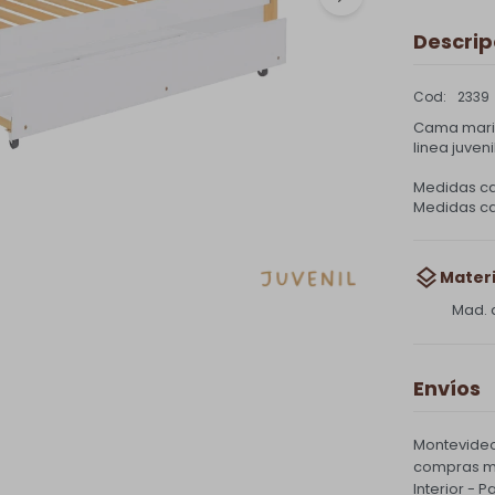
Descrip
2339
Cama marin
linea juveni
Medidas ca
Medidas cam
Materi
Mad. 
Envíos
Montevideo
compras ma
Interior - 