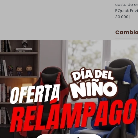
costo de e
PQuick Env
30.000 |
Cambios
Todas las 
cambio.
Ver mas
Medios
oductos que te pueden intere