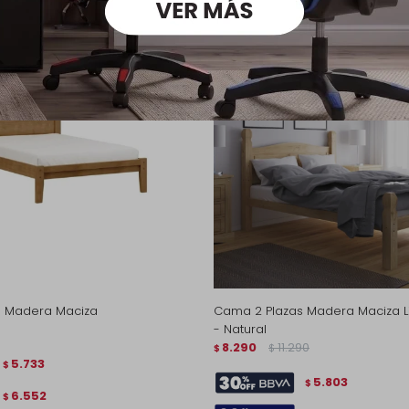
s Madera Maciza
Cama 2 Plazas Madera Maciza L
- Natural
8.290
11.290
$
$
5.733
$
5.803
$
6.552
$