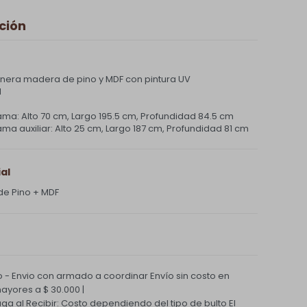
ción
era madera de pino y MDF con pintura UV
l
ma: Alto 70 cm, Largo 195.5 cm, Profundidad 84.5 cm
a auxiliar: Alto 25 cm, Largo 187 cm, Profundidad 81 cm
al
de Pino + MDF
 - Envio con armado a coordinar
Envío sin costo en
yores a $ 30.000 |
Paga al Recibir: Costo dependiendo del tipo de bulto
El