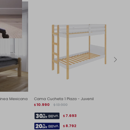
inea Mexicana
Cama Cucheta 1 Plaza - Juvenil
10.990
13.900
$
$
7.693
$
8.792
$