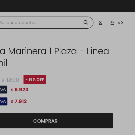
 $30.000
0
$
 Marinera 1 Plaza - Linea
il
11.890
16
$
6.923
$
7.912
$
COMPRAR