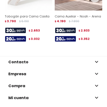
Tobogán para Cama Casita
Cama Auxiliar - Noah - Arena
C
3.790
5.190
4.190
7.890
m
$
$
$
$
$
2.653
2.933
$
$
3.032
3.352
$
$
Contacto
Empresa
Compra
Mi cuenta