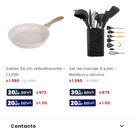
Sarten 24 cm antiadherente -
Set de menaje 8 pzas -
C
CUORI
Madera y silicona
$
1.390
1.990
1.390
1.990
$
$
$
$
973
973
$
$
1.112
1.112
$
$
Contacto