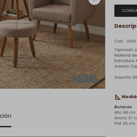
CONSU
Descrip
2640
Tapizado: p
Material de
Estructura:
Asiento: E
Soporta: 9
Medid
Butacas
86 cm
ción
67 
65 cm