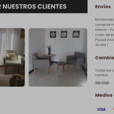
Envíos
Montevideo
compras ma
Interior - 
costo de e
PQuick Env
30.000 |
Cambios
Todas las 
cambio.
Ver mas
Medios