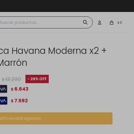
 $30.000
0
$
ca Havana Moderna x2 +
 Marrón
13.290
28
$
6.643
$
7.592
$
 artículo está agotado.