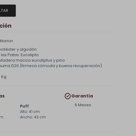
LTAR
ción
 Marron
oliéster y algodón
 las Patas: Eucalipto
 Madera maciza eucaliptus y pino
spuma D20 (firmeza cómoda y buena recuperación)
0 Kg
as
Garantía
6 Meses
Puff
41 cm
cm
43 cm