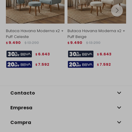
Butaca Havana Moderna x2 +
Butaca Havana Moderna x2 +
B
Puff Celeste
Puff Beige
N
9.490
13.290
9.490
13.290
$
$
$
$
$
6.643
6.643
$
$
7.592
7.592
$
$
Contacto
Empresa
Compra