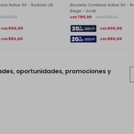
essa Active 60 - Rodado 26
Bicicleta Contessa Active 50 - 
Beige - Scott
890,00
790,00
1.030,00
SD
USD
USD
500,00
600,00
USD
USD
552,00
650,00
USD
USD
ades, oportunidades, promociones y