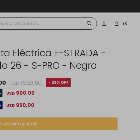
 $30.000
0
$
eta Eléctrica E-STRADA -
o 26 - S-PRO - Negro
00
1.529,00
28
USD
900,00
USD
950,00
USD
tículo está agotado.