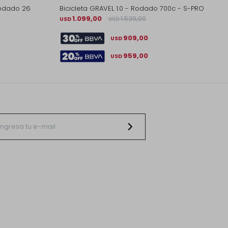
Rodado 26
Bicicleta GRAVEL 1.0 - Rodado 700c - S-PRO
1.099,00
1.539,00
USD
USD
909,00
USD
959,00
USD