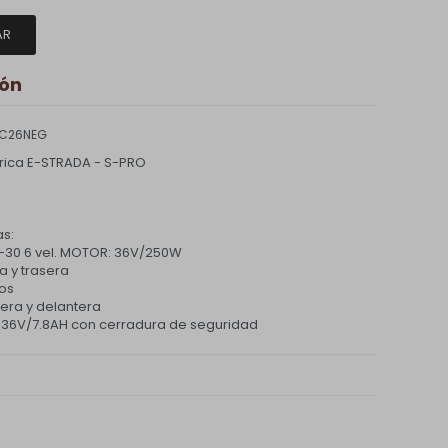
AR
ión
EC26NEG
ctrica E-STRADA - S-PRO
as:
-30 6 vel. MOTOR: 36V/250W
a y trasera
os
asera y delantera
tio 36V/7.8AH con cerradura de seguridad