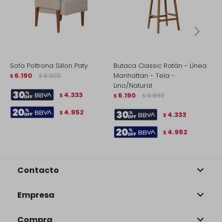
Sofa Poltrona Sillon Paty
Butaca Classic Ratán - Línea
S
6.190
8.900
Manhattan - Tela -
B
$
$
Lino/Natural
$
4.333
6.190
8.690
$
$
$
4.952
$
4.333
$
4.952
$
Contacto
Empresa
Compra